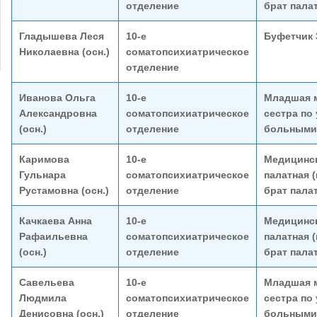
отделение
брат пала
Гладышева Леся
10-е
Буфетчик 
Николаевна (осн.)
соматопсихиатрическое
отделение
Иванова Ольга
10-е
Младшая 
Александровна
соматопсихиатрическое
сестра по 
(осн.)
отделение
больными
Каримова
10-е
Медицинск
Гульнара
соматопсихиатрическое
палатная 
Рустамовна (осн.)
отделение
брат пала
Качкаева Анна
10-е
Медицинск
Рафаильевна
соматопсихиатрическое
палатная 
(осн.)
отделение
брат пала
Савельева
10-е
Младшая 
Людмила
соматопсихиатрическое
сестра по 
Денисовна (осн.)
отделение
больными