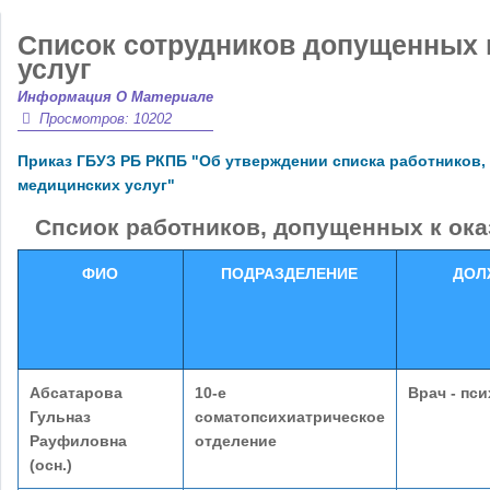
Список сотрудников допущенных 
услуг
Информация О Материале
Просмотров: 10202
Приказ ГБУЗ РБ РКПБ "Об утверждении списка работников,
медицинских услуг"
Спсиок работников, допущенных к ок
ФИО
ПОДРАЗДЕЛЕНИЕ
ДОЛ
Абсатарова
10-е
Врач - пс
Гульназ
соматопсихиатрическое
Рауфиловна
отделение
(осн.)