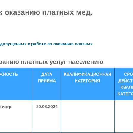
к оказанию платных мед.
 допущенных к работе по оказанию платных
азанию платных услуг населению
ЖНОСТЬ
ДАТА
КВАЛИФИКАЦИОННАЯ
СРО
ПРИЕМА
КАТЕГОРИЯ
ДЕЙСТ
КВАЛ
КАТЕГ
ихиатр
20.08.2024