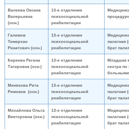
Валеева Оксана
13-е отделение
Медицинск
Валерьевна
психосоциальной
процедур
(осн.)
реабилитации
Галимов
13-е отделение
Медицинск
Тимерхан
психосоциальной
палатная 
Ринатович (осн.)
реабилитации
брат пала
Киреева Регина
13-е отделение
Младшая 
Тагировна (осн.)
психосоциальной
сестра по 
реабилитации
больными
Минязова Рита
13-е отделение
Медицинск
Римовна (осн.)
психосоциальной
палатная 
реабилитации
брат пала
Михайлова Ольга
13-е отделение
Медицинск
Викторовна (осн.)
психосоциальной
палатная 
реабилитации
брат пала