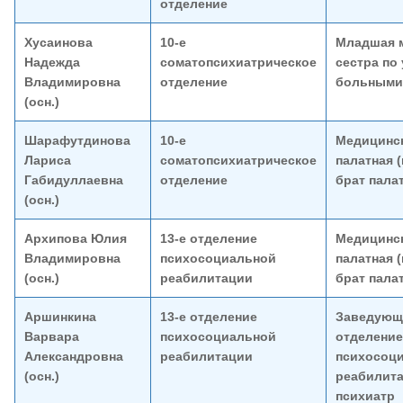
отделение
Хусаинова
10-е
Младшая 
Надежда
соматопсихиатрическое
сестра по 
Владимировна
отделение
больными
(осн.)
Шарафутдинова
10-е
Медицинск
Лариса
соматопсихиатрическое
палатная 
Габидуллаевна
отделение
брат пала
(осн.)
Архипова Юлия
13-е отделение
Медицинск
Владимировна
психосоциальной
палатная 
(осн.)
реабилитации
брат пала
Аршинкина
13-е отделение
Заведующ
Варвара
психосоциальной
отделени
Александровна
реабилитации
психосоц
(осн.)
реабилита
психиатр