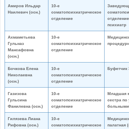
Амиров Ильдар
10-е
Заведующ
Наилевич (осн.)
соматопсихиатрическое
соматопси
отделение
отделением
психиатр
Ахмаметьева
10-е
Медицинск
Гульназ
соматопсихиатрическое
процедур
Мансафовна
отделение
(осн.)
Бочкова Елена
10-е
Буфетчик 
Николаевна
соматопсихиатрическое
(осн.)
отделение
Газизова
10-е
Младшая 
Гульсина
соматопсихиатрическое
сестра по 
Фанилевна (осн.)
отделение
больными
Гилязева Лиана
10-е
Медицинск
Рифовна (осн.)
соматопсихиатрическое
палатная 