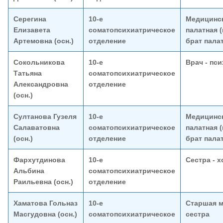
Серегина
10-е
Медицинск
Елизавета
соматопсихиатрическое
палатная 
Артемовна (осн.)
отделение
брат пала
Сокольникова
10-е
Врач - пс
Татьяна
соматопсихиатрическое
Александровна
отделение
(осн.)
Султанова Гузеля
10-е
Медицинск
Салаватовна
соматопсихиатрическое
палатная 
(осн.)
отделение
брат пала
Фархутдинова
10-е
Сестра - х
Альбина
соматопсихиатрическое
Раильевна (осн.)
отделение
Хаматова Гольназ
10-е
Старшая м
Масгудовна (осн.)
соматопсихиатрическое
сестра