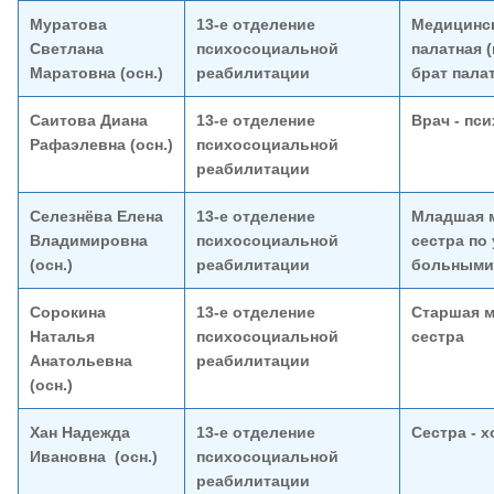
Муратова
13-е отделение
Медицинск
Светлана
психосоциальной
палатная 
Маратовна (осн.)
реабилитации
брат пала
Саитова Диана
13-е отделение
Врач - пс
Рафаэлевна (осн.)
психосоциальной
реабилитации
Селезнёва Елена
13-е отделение
Младшая 
Владимировна
психосоциальной
сестра по 
(осн.)
реабилитации
больными
Сорокина
13-е отделение
Старшая м
Наталья
психосоциальной
сестра
Анатольевна
реабилитации
(осн.)
Хан Надежда
13-е отделение
Сестра - х
Ивановна (осн.)
психосоциальной
реабилитации