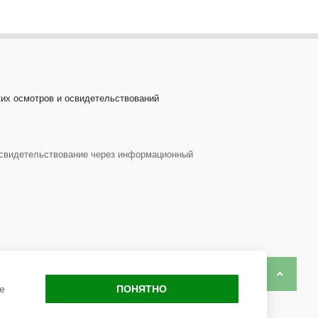
ких осмотров и освидетельствований
 освидетельствование через информационный
Back to 
е
ПОНЯТНО