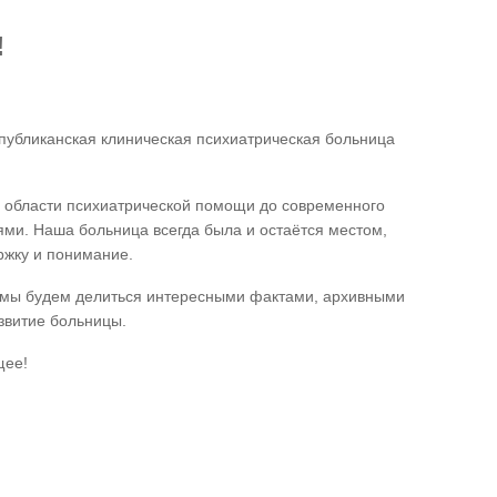
!
еспубликанская клиническая психиатрическая больница
 в области психиатрической помощи до современного
ми. Наша больница всегда была и остаётся местом,
ржку и понимание.
д мы будем делиться интересными фактами, архивными
звитие больницы.
щее!